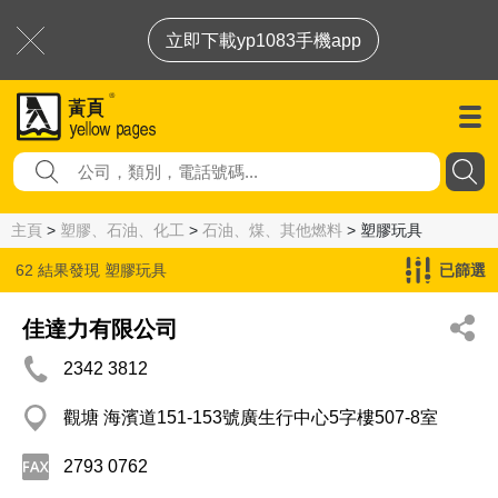
立即下載yp1083手機app
主頁
>
塑膠、石油、化工
>
石油、煤、其他燃料
> 塑膠玩具
62 結果發現
塑膠玩具
已篩選
佳達力有限公司
2342 3812
觀塘 海濱道151-153號廣生行中心5字樓507-8室
2793 0762