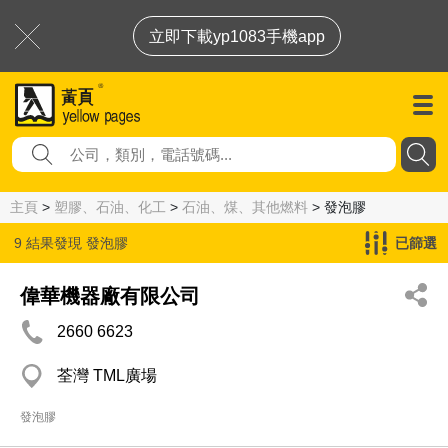
立即下載yp1083手機app
主頁
>
塑膠、石油、化工
>
石油、煤、其他燃料
> 發泡膠
9 結果發現
發泡膠
已篩選
偉華機器廠有限公司
2660 6623
荃灣 TML廣場
發泡膠