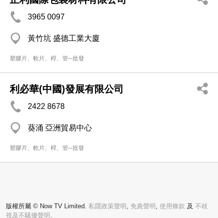
3965 0097
黃竹坑 盛德工業大廈
塑膠片、軟片、桿、管─批發
利必華(中國)發展有限公司
2422 8678
葵涌 亞洲貿易中心
塑膠片、軟片、桿、管─批發
版權所屬 © Now TV Limited.
私隱政策聲明
,
免責聲明
,
使用條款
及
不歧
視及不騷擾聲明。