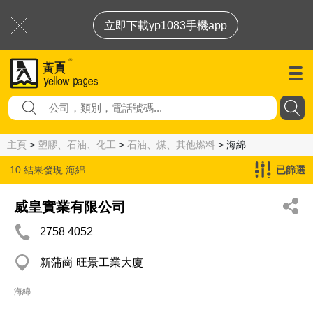
立即下載yp1083手機app
主頁
>
塑膠、石油、化工
>
石油、煤、其他燃料
> 海綿
10 結果發現
海綿
已篩選
威皇實業有限公司
2758 4052
新蒲崗 旺景工業大廈
海綿