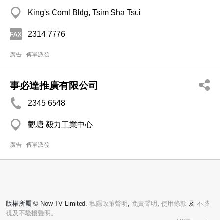
King's Coml Bldg, Tsim Sha Tsui
2314 7776
廣告─傳單派發
事必達推廣有限公司
2345 6548
觀塘 毅力工業中心
廣告─傳單派發
版權所屬 © Now TV Limited.
私隱政策聲明
,
免責聲明
,
使用條款
及
不歧
視及不騷擾聲明。