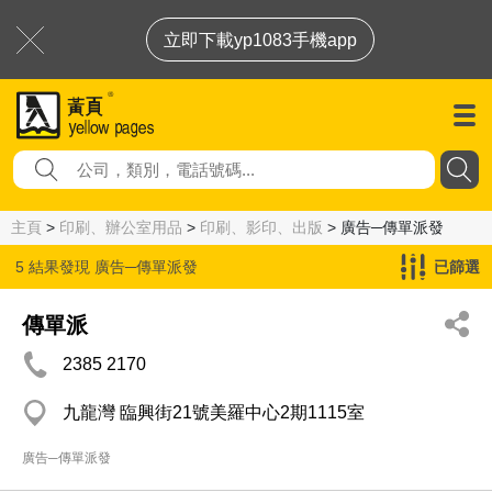
立即下載yp1083手機app
主頁
>
印刷、辦公室用品
>
印刷、影印、出版
> 廣告─傳單派發
5 結果發現
廣告─傳單派發
已篩選
傳單派
2385 2170
九龍灣 臨興街21號美羅中心2期1115室
廣告─傳單派發