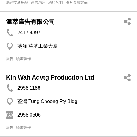
馬路交通用品
通告箱座
絲印蝕刻
膠片金屬製品
滙萃廣告有限公司
2417 4397
葵涌 華基工業大廈
廣告─噴畫製作
Kin Wah Advtg Production Ltd
2958 1186
荃灣 Tung Cheong Fty Bldg
2958 0506
廣告─噴畫製作