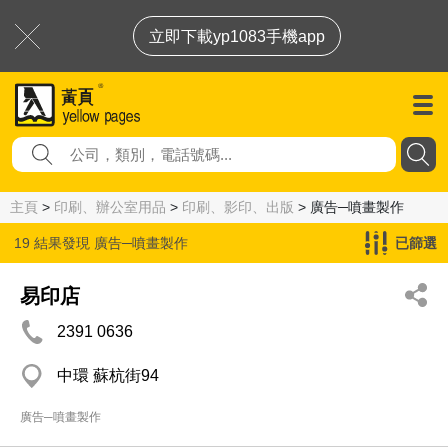
立即下載yp1083手機app
主頁
>
印刷、辦公室用品
>
印刷、影印、出版
> 廣告─噴畫製作
19 結果發現
廣告─噴畫製作
已篩選
易印店
2391 0636
中環 蘇杭街94
廣告─噴畫製作