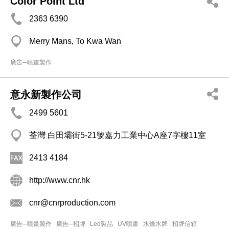
Color Point Ltd
2363 6390
Merry Mans, To Kwa Wan
廣告─噴畫製作
意永新製作公司
2499 5601
荃灣 白田壩街5-21號嘉力工業中心A座7字樓11室
2413 4184
http://www.cnr.hk
cnr@cnrproduction.com
廣告─噴畫製作
廣告─招牌
Led製品
UV噴畫
水條水牌
招牌信箱