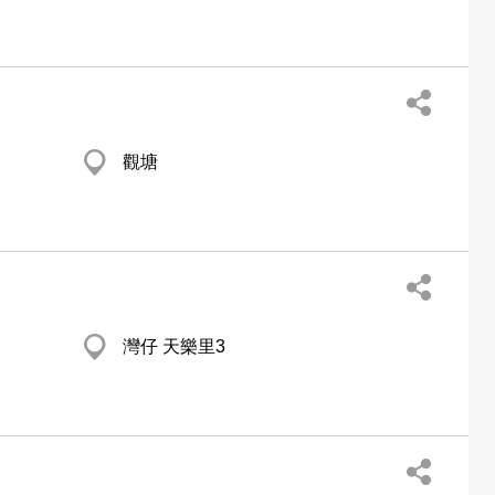
觀塘
灣仔 天樂里3