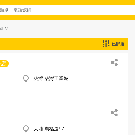
術用品
已篩選
分店
柴灣 柴灣工業城
大埔 廣福道97