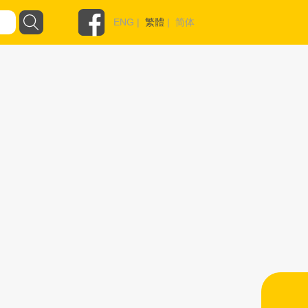
ENG
|
繁體
|
简体