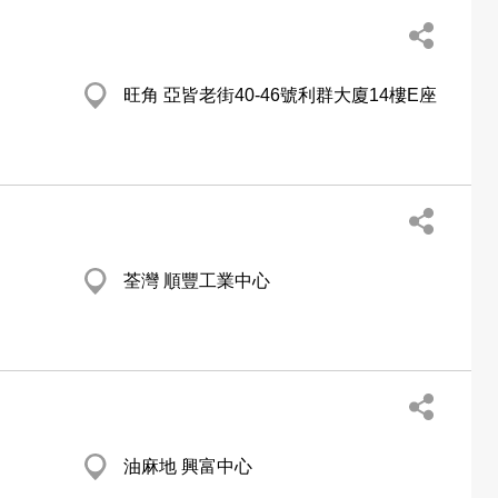
旺角 亞皆老街40-46號利群大廈14樓E座
荃灣 順豐工業中心
油麻地 興富中心