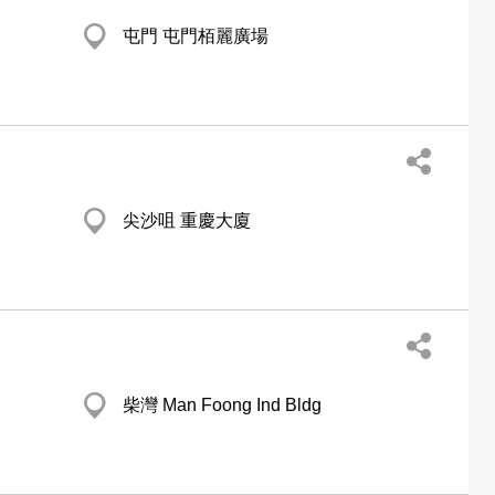
屯門 屯門栢麗廣場
尖沙咀 重慶大廈
柴灣 Man Foong Ind Bldg