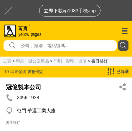
立即下載yp1083手機app
主頁
>
印刷、辦公室用品
>
印刷、影印、出版
> 書冊裝釘
10 結果發現
書冊裝釘
已篩選
冠億製本公司
2456 1938
屯門 華運工業大廈
書冊裝釘