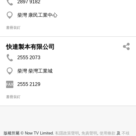
2897 9182
柴灣 康民工業中心
書冊裝釘
快達製本有限公司
2555 2073
柴灣 柴灣工業城
2555 2129
書冊裝釘
版權所屬 © Now TV Limited.
私隱政策聲明
,
免責聲明
,
使用條款
及
不歧