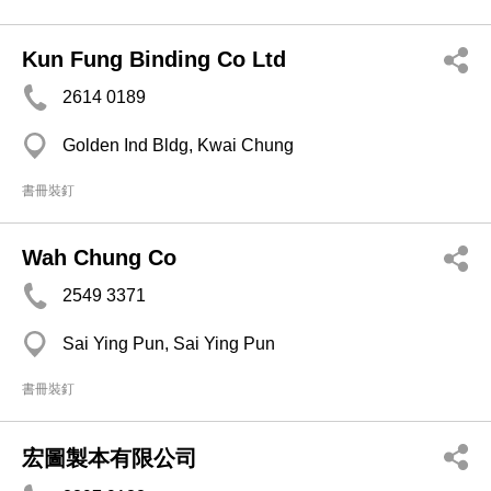
Kun Fung Binding Co Ltd
2614 0189
Golden Ind Bldg, Kwai Chung
書冊裝釘
Wah Chung Co
2549 3371
Sai Ying Pun, Sai Ying Pun
書冊裝釘
宏圖製本有限公司