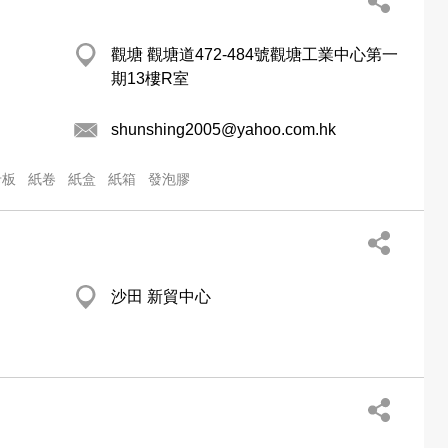
觀塘 觀塘道472-484號觀塘工業中心第一
期13樓R室
shunshing2005@yahoo.com.hk
卡板
紙卷
紙盒
紙箱
發泡膠
沙田 新貿中心