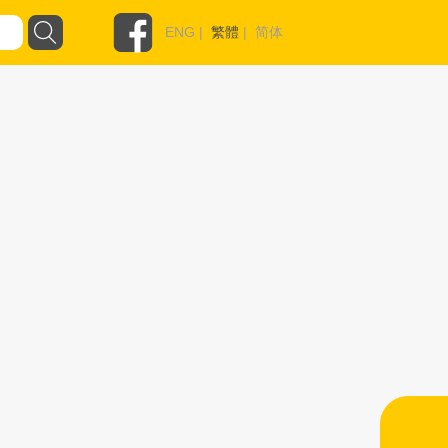
ENG
|
繁體
|
简体