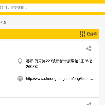
通紙盒
已篩選
葵涌 興芳路223號新都會廣場第2座26樓
2608室
http://www.cheongming.com/eng/listco_fin_info.htm