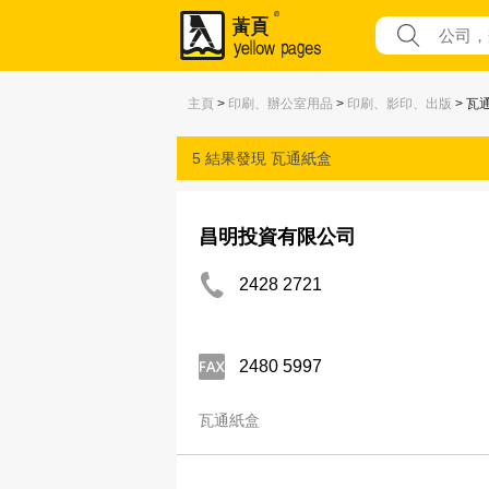
主頁
>
印刷、辦公室用品
>
印刷、影印、出版
> 瓦
5 結果發現
瓦通紙盒
昌明投資有限公司
2428 2721
2480 5997
瓦通紙盒