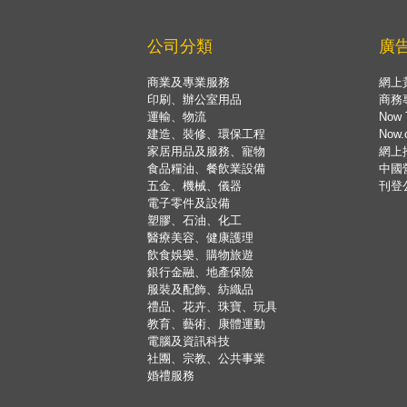
公司分類
廣
商業及專業服務
網上
印刷、辦公室用品
商務
運輸、物流
Now 
建造、裝修、環保工程
Now
家居用品及服務、寵物
網上
食品糧油、餐飲業設備
中國
五金、機械、儀器
刊登
電子零件及設備
塑膠、石油、化工
醫療美容、健康護理
飲食娛樂、購物旅遊
銀行金融、地產保險
服裝及配飾、紡織品
禮品、花卉、珠寶、玩具
教育、藝術、康體運動
電腦及資訊科技
社團、宗教、公共事業
婚禮服務