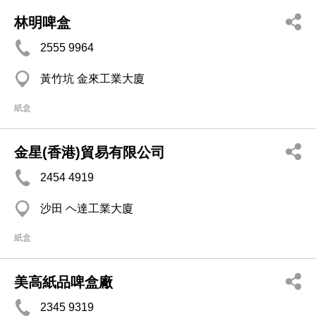
林明啤盒
2555 9964
黃竹坑 金來工業大廈
紙盒
金星(香港)貿易有限公司
2454 4919
沙田 ヘ達工業大廈
紙盒
美高紙品啤盒廠
2345 9319