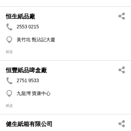
恒生紙品廠
2553 0215
黃竹坑 甄沾記大廈
紙盒
恒豐紙品啤盒廠
2751 9533
九龍灣 寶康中心
紙盒
健生紙箱有限公司