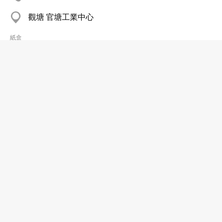
觀塘 官塘工業中心
紙盒
華生紙品廠有限公司
2389 8548
葵涌 福業大廈
紙盒
順豐瓦通紙品廠有限公司
2426 6522
葵涌 中央工業大廈
紙盒