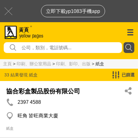
立即下載yp1083手機app
主頁
>
印刷、辦公室用品
>
印刷、影印、出版
> 紙盒
33 結果發現
紙盒
已篩選
協合彩盒製品股份有限公司
2397 4588
旺角 皆旺商業大廈
紙盒