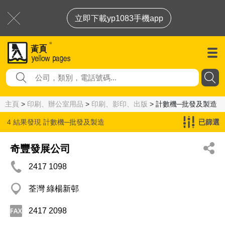
立即下載yp1083手機app
主頁
>
印刷、辦公室用品
>
印刷、影印、出版
> 計數機─批發及製造
4 結果發現
計數機─批發及製造
已篩選
奇豐發展公司
2417 1098
荃灣 綠楊新邨
2417 2098