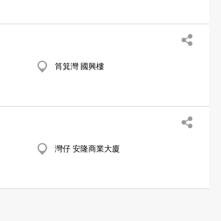
筲箕灣 國興樓
灣仔 安隆商業大廈