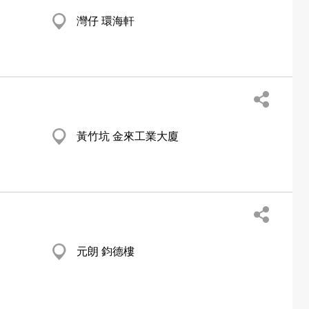
灣仔 環海軒
黃竹坑 金來工業大廈
元朗 鈞德樓