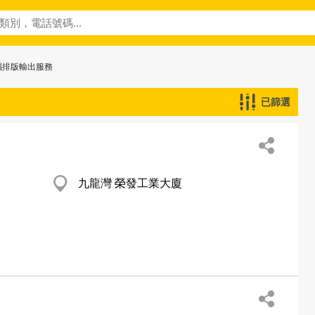
腦排版輸出服務
已篩選
九龍灣 榮發工業大廈