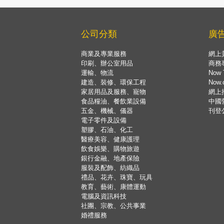
公司分類
廣
商業及專業服務
網上
印刷、辦公室用品
商務
運輸、物流
Now 
建造、裝修、環保工程
Now
家居用品及服務、寵物
網上
食品糧油、餐飲業設備
中國
五金、機械、儀器
刊登
電子零件及設備
塑膠、石油、化工
醫療美容、健康護理
飲食娛樂、購物旅遊
銀行金融、地產保險
服裝及配飾、紡織品
禮品、花卉、珠寶、玩具
教育、藝術、康體運動
電腦及資訊科技
社團、宗教、公共事業
婚禮服務