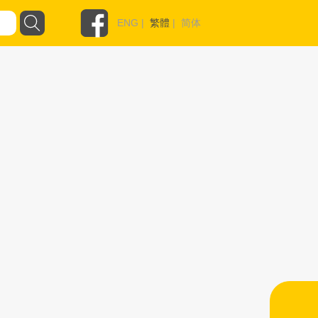
ENG
|
繁體
|
简体