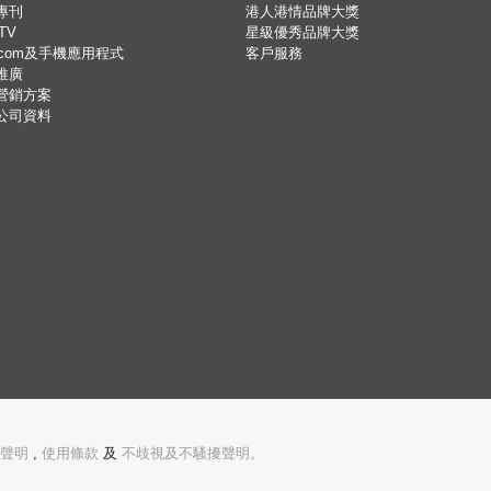
專刊
港人港情品牌大獎
TV
星級優秀品牌大獎
.com及手機應用程式
客戶服務
推廣
營銷方案
公司資料
聲明
,
使用條款
及
不歧視及不騷擾聲明。