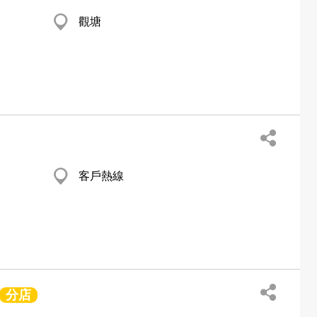
觀塘
客戶熱線
分店