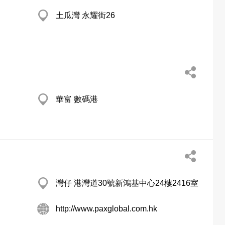
土瓜灣 永耀街26
華富 數碼港
灣仔 港灣道30號新鴻基中心24樓2416室
http://www.paxglobal.com.hk