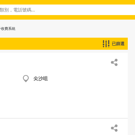
子收費系統
已篩選
尖沙咀