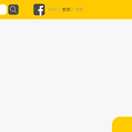
ENG
|
繁體
|
简体