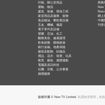
印刷、辦公室用品
商務
運輸、物流
Now 
建造、裝修、環保工程
Now
家居用品及服務、寵物
網上
食品糧油、餐飲業設備
中國
五金、機械、儀器
刊登
電子零件及設備
塑膠、石油、化工
醫療美容、健康護理
飲食娛樂、購物旅遊
銀行金融、地產保險
服裝及配飾、紡織品
禮品、花卉、珠寶、玩具
教育、藝術、康體運動
電腦及資訊科技
社團、宗教、公共事業
婚禮服務
版權所屬 © Now TV Limited.
私隱政策聲明
,
免責