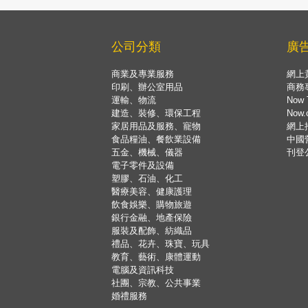
公司分類
廣
商業及專業服務
網上
印刷、辦公室用品
商務
運輸、物流
Now 
建造、裝修、環保工程
Now
家居用品及服務、寵物
網上
食品糧油、餐飲業設備
中國
五金、機械、儀器
刊登
電子零件及設備
塑膠、石油、化工
醫療美容、健康護理
飲食娛樂、購物旅遊
銀行金融、地產保險
服裝及配飾、紡織品
禮品、花卉、珠寶、玩具
教育、藝術、康體運動
電腦及資訊科技
社團、宗教、公共事業
婚禮服務