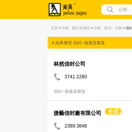
主頁
>
印刷、辦公室用品
>
印刷、影印、出版
> 信
6 結果發現
信封─批發及製造
林然信封公司
3741 2280
信封─批發及製造
分店
捷藝信封廠有限公司
2389 3848