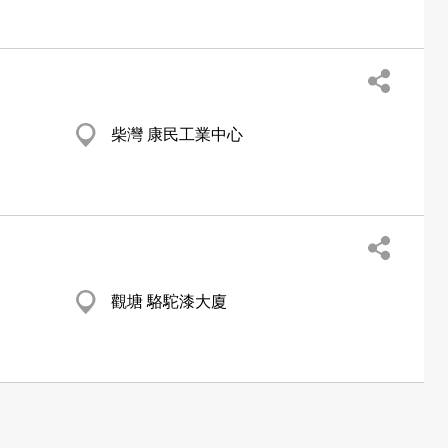
柴灣 康民工業中心
觀塘 駱駝漆大廈