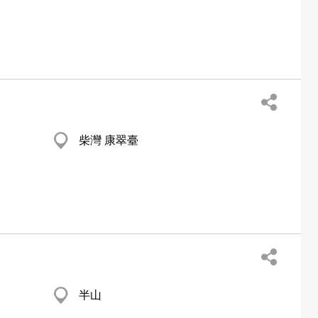
柴灣 康翠臺
半山