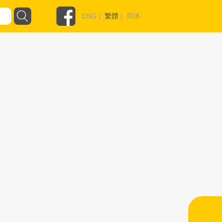
ENG
|
繁體
|
简体