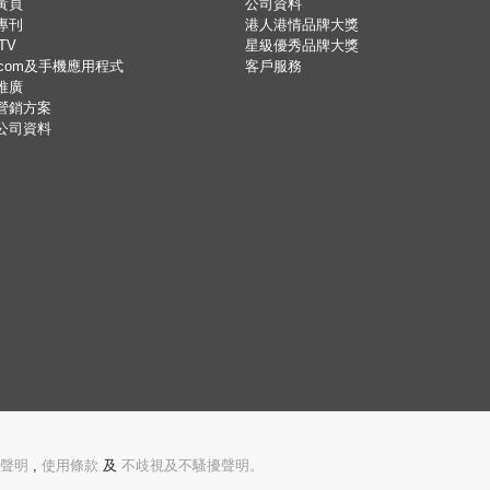
黃頁
公司資料
專刊
港人港情品牌大獎
TV
星級優秀品牌大獎
.com及手機應用程式
客戶服務
推廣
營銷方案
公司資料
聲明
,
使用條款
及
不歧視及不騷擾聲明。