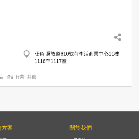
旺角 彌敦道610號荷李活商業中心11樓
1116至1117室
品
會計行業─其他
告方案
關於我們