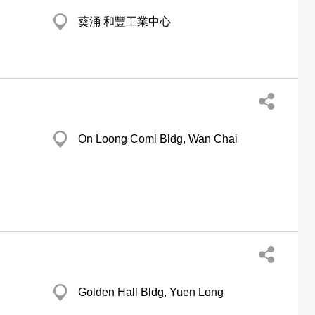
葵涌 和豐工業中心
On Loong Coml Bldg, Wan Chai
Golden Hall Bldg, Yuen Long