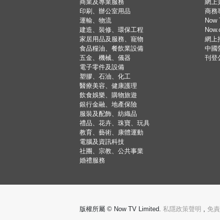
商業及專業服務
網上
印刷、辦公室用品
商務
運輸、物流
Now 
建造、裝修、環保工程
Now
家居用品及服務、寵物
網上
食品糧油、餐飲業設備
中國
五金、機械、儀器
刊登
電子零件及設備
塑膠、石油、化工
醫療美容、健康護理
飲食娛樂、購物旅遊
銀行金融、地產保險
服裝及配飾、紡織品
禮品、花卉、珠寶、玩具
教育、藝術、康體運動
電腦及資訊科技
社團、宗教、公共事業
婚禮服務
版權所屬 © Now TV Limited.
私隱政策聲明
,
免責