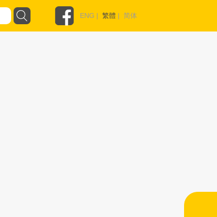
ENG
|
繁體
|
简体