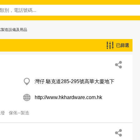
俬製造設備及用品
已篩選
灣仔 駱克道285-295號高華大廈地下
http://www.hkhardware.com.hk
批發
傢俬─製造