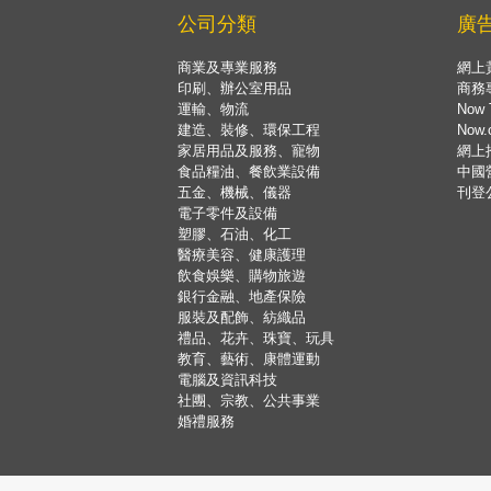
公司分類
廣
商業及專業服務
網上
印刷、辦公室用品
商務
運輸、物流
Now 
建造、裝修、環保工程
Now
家居用品及服務、寵物
網上
食品糧油、餐飲業設備
中國
五金、機械、儀器
刊登
電子零件及設備
塑膠、石油、化工
醫療美容、健康護理
飲食娛樂、購物旅遊
銀行金融、地產保險
服裝及配飾、紡織品
禮品、花卉、珠寶、玩具
教育、藝術、康體運動
電腦及資訊科技
社團、宗教、公共事業
婚禮服務