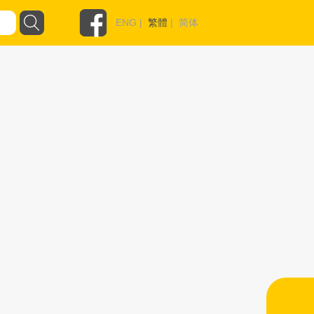
ENG
|
繁體
|
简体