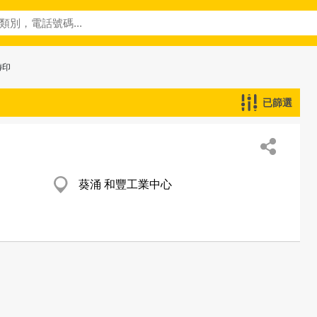
轉印
已篩選
葵涌 和豐工業中心