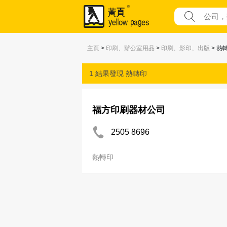
主頁
>
印刷、辦公室用品
>
印刷、影印、出版
> 熱
1 結果發現
熱轉印
福方印刷器材公司
2505 8696
熱轉印