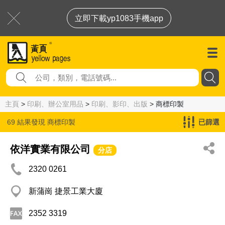
立即下載yp1083手機app
主頁
>
印刷、辦公室用品
>
印刷、影印、出版
> 商標印製
69 結果發現
商標印製
已篩選
依洋實業有限公司
分店
2320 0261
新蒲崗 捷景工業大廈
2352 3319