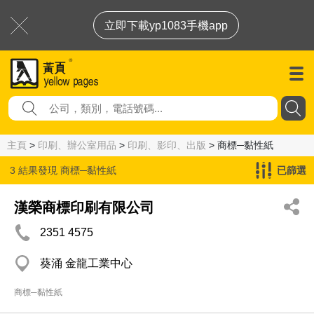
立即下載yp1083手機app
主頁
>
印刷、辦公室用品
>
印刷、影印、出版
> 商標─黏性紙
3 結果發現
商標─黏性紙
已篩選
漢榮商標印刷有限公司
2351 4575
葵涌 金龍工業中心
商標─黏性紙