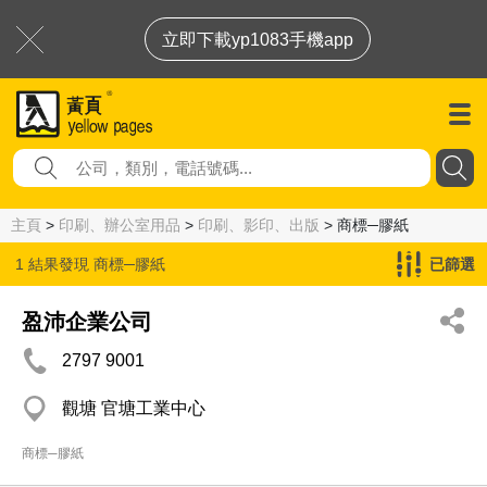
立即下載yp1083手機app
主頁
>
印刷、辦公室用品
>
印刷、影印、出版
> 商標─膠紙
1 結果發現
商標─膠紙
已篩選
盈沛企業公司
2797 9001
觀塘 官塘工業中心
商標─膠紙