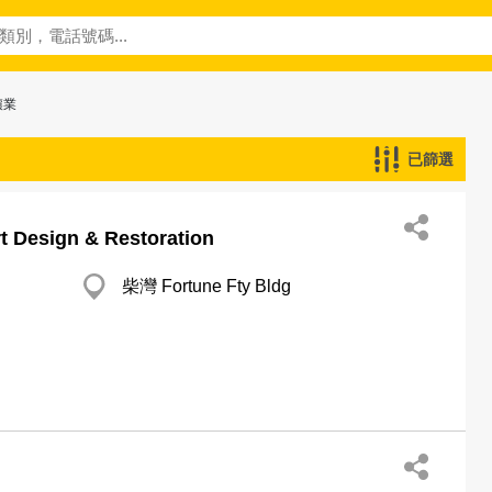
鑲業
已篩選
t Design & Restoration
柴灣 Fortune Fty Bldg