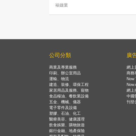
裱鑲業
公司分類
廣
商業及專業服務
網上
印刷、辦公室用品
商務
運輸、物流
Now 
建造、裝修、環保工程
Now
家居用品及服務、寵物
網上
食品糧油、餐飲業設備
中國
五金、機械、儀器
刊登
電子零件及設備
塑膠、石油、化工
醫療美容、健康護理
飲食娛樂、購物旅遊
銀行金融、地產保險