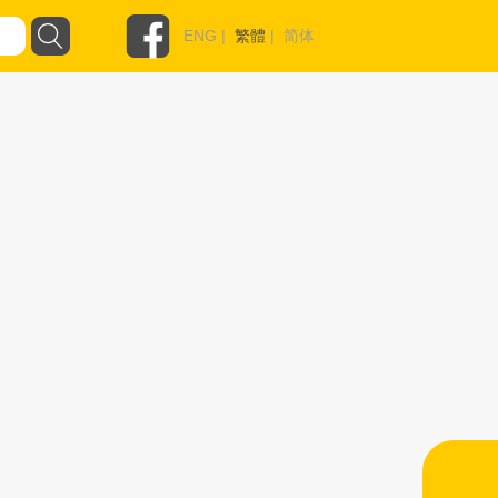
ENG
|
繁體
|
简体