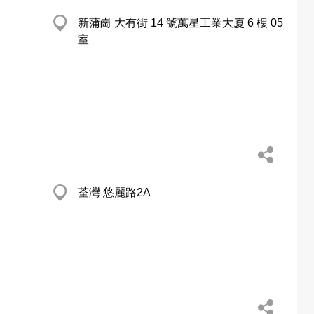
新蒲崗 大有街 14 號萬星工業大廈 6 樓 05
室
荃灣 悠麗路2A