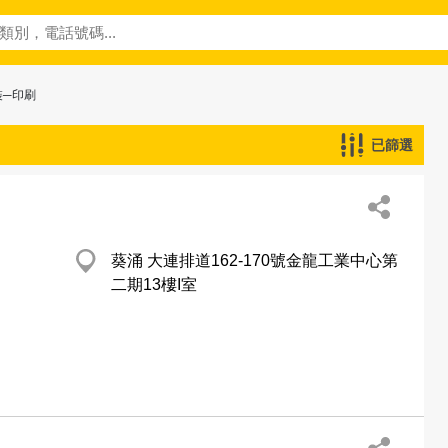
裝─印刷
已篩選
葵涌 大連排道162-170號金龍工業中心第
二期13樓I室