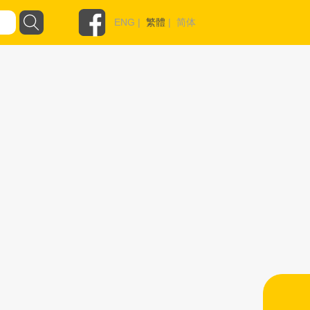
ENG
|
繁體
|
简体