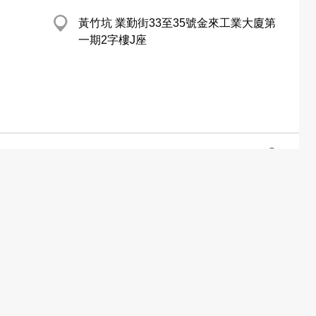
黃竹坑 業勤街33至35號金來工業大廈第
一期2字樓J座
土瓜灣 安隆大廈
新蒲崗 六合街6號9樓