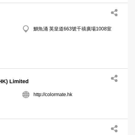
鰂魚涌 英皇道663號千禧廣場1008室
HK) Limited
http://colormate.hk