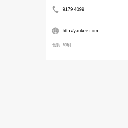
9179 4099
http://yaukee.com
包裝─印刷
永晉實業(香港)公司
2333 5087
包裝─印刷
永發印務有限公司
2587 4888