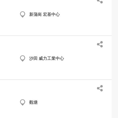
新蒲崗 宏基中心
沙田 威力工業中心
觀塘