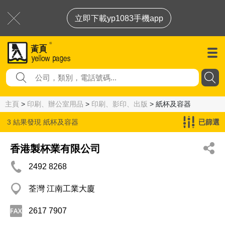
立即下載yp1083手機app
主頁
>
印刷、辦公室用品
>
印刷、影印、出版
> 紙杯及容器
3 結果發現
紙杯及容器
已篩選
香港製杯業有限公司
2492 8268
荃灣 江南工業大廈
2617 7907