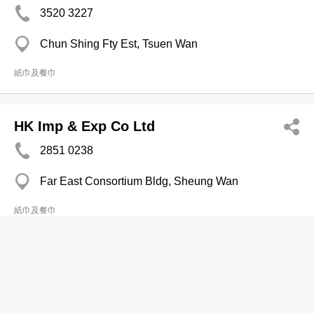
3520 3227
Chun Shing Fty Est, Tsuen Wan
紙巾及餐巾
HK Imp & Exp Co Ltd
2851 0238
Far East Consortium Bldg, Sheung Wan
紙巾及餐巾
Trireme Ltd
2795 1120
Tung Chun Ind Bldg, Kwai Chung