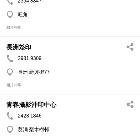
2394 8847
旺角
相片冲晒
長洲彣印
2981 9309
長洲 新興街77
相片冲晒
青春攝影沖印中心
2428 1846
葵涌 梨木樹邨