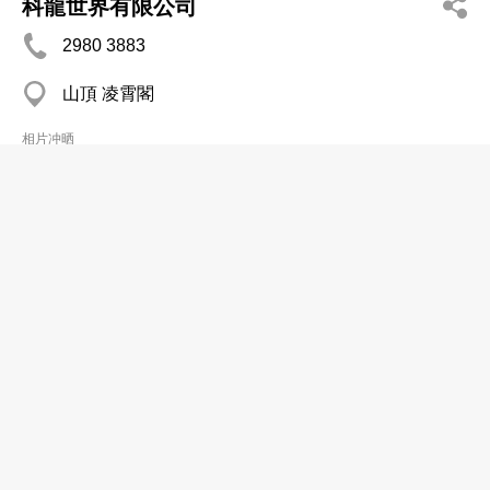
科龍世界有限公司
2980 3883
山頂 凌霄閣
相片冲晒
美圖攝影服務有限公司
2819 8276
堅尼地城 美菲閣
相片冲晒
風彩快速沖印中心
2581 0567