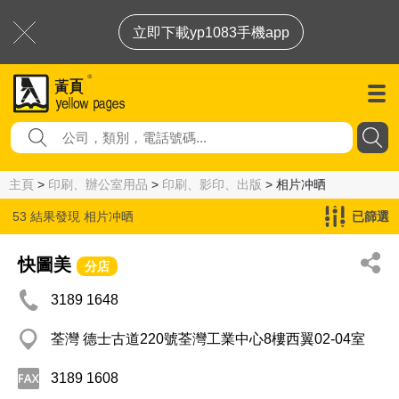
立即下載yp1083手機app
主頁
>
印刷、辦公室用品
>
印刷、影印、出版
> 相片冲晒
53 結果發現
相片冲晒
已篩選
快圖美
分店
3189 1648
荃灣 德士古道220號荃灣工業中心8樓西翼02-04室
3189 1608