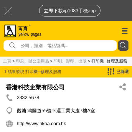
立即下載yp1083手機app
主頁
>
印刷、辦公室用品
>
印刷、影印、出版
> 打印機─修理及服務
1 結果發現
打印機─修理及服務
已篩選
香港科技企業有限公司
2332 5678
觀塘 鴻圖道55號幸運工業大廈7樓A室
http://www.hkoa.com.hk