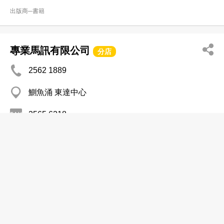
出版商─書籍
專業馬訊有限公司
分店
2562 1889
鰂魚涌 東達中心
2565 6218
出版商─書籍
啟慧出版有限公司
2851 1501
長沙灣 福源廣場