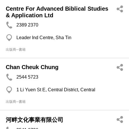
Centre For Advanced Biblical Studies
& Application Ltd
2389 2370
Leader Ind Centre, Sha Tin
出版商─書籍
Chan Cheuk Chung
2544 5723
1 Li Yuen St E, Central District, Central
出版商─書籍
河畔文化事業有限公司