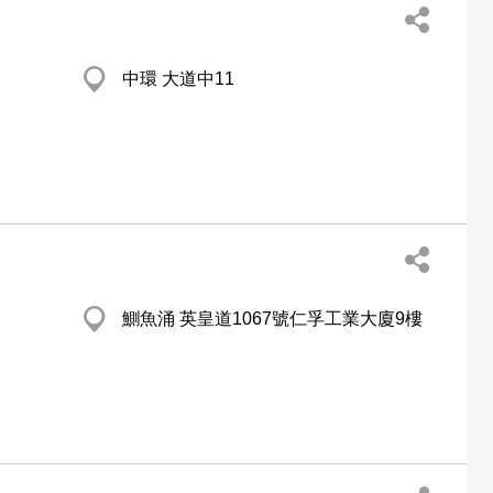
中環 大道中11
鰂魚涌 英皇道1067號仁孚工業大廈9樓
n