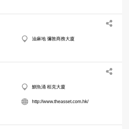
油麻地 彌敦商務大廈
鰂魚涌 栢克大廈
http://www.theasset.com.hk/