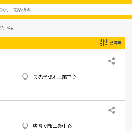
版商─雜誌
已篩選
長沙灣 億利工業中心
柴灣 明報工業中心