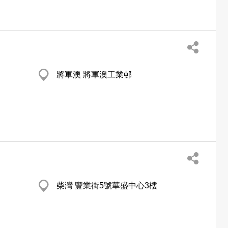
將軍澳 將軍澳工業邨
柴灣 豐業街5號華盛中心3樓