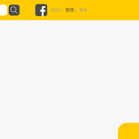
ENG
|
繁體
|
简体