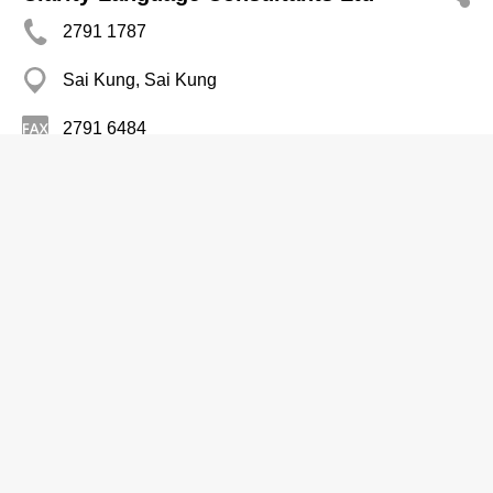
2791 1787
Sai Kung, Sai Kung
2791 6484
http://CLARITY.HK
出版商
集思出版社
2479 9632
元朗八鄉 永寧里
出版商