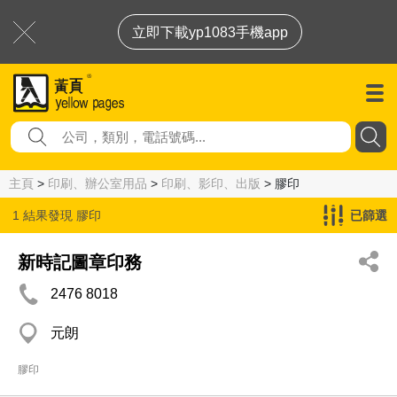
立即下載yp1083手機app
主頁
>
印刷、辦公室用品
>
印刷、影印、出版
> 膠印
1 結果發現
膠印
已篩選
新時記圖章印務
2476 8018
元朗
膠印