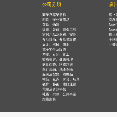
公司分類
廣
商業及專業服務
網上
印刷、辦公室用品
商務
運輸、物流
Now 
建造、裝修、環保工程
Now
家居用品及服務、寵物
網上
食品糧油、餐飲業設備
中國
五金、機械、儀器
刊登
電子零件及設備
塑膠、石油、化工
醫療美容、健康護理
飲食娛樂、購物旅遊
銀行金融、地產保險
服裝及配飾、紡織品
禮品、花卉、珠寶、玩具
教育、藝術、康體運動
電腦及資訊科技
社團、宗教、公共事業
婚禮服務