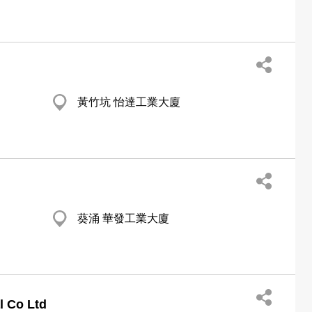
黃竹坑 怡達工業大廈
葵涌 華發工業大廈
l Co Ltd