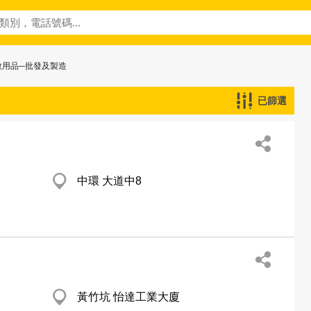
教用品─批發及製造
已篩選
中環 大道中8
黃竹坑 怡達工業大廈