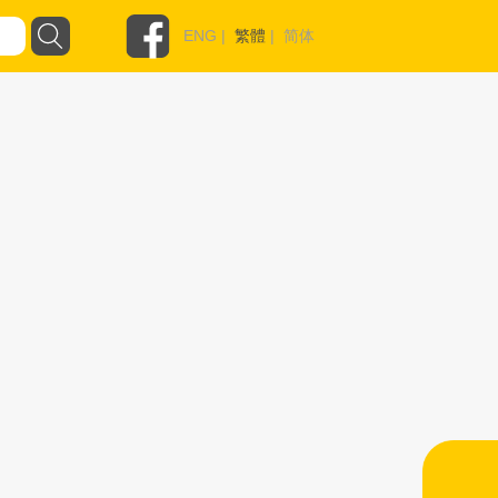
ENG
|
繁體
|
简体