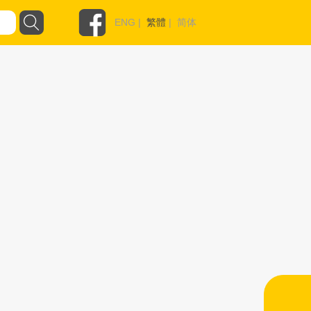
ENG
|
繁體
|
简体