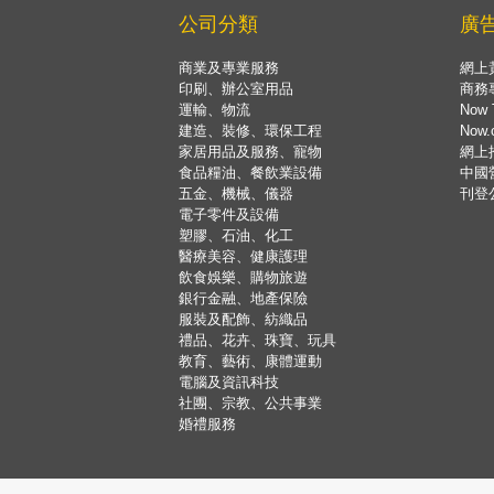
公司分類
廣
商業及專業服務
網上
印刷、辦公室用品
商務
運輸、物流
Now 
建造、裝修、環保工程
Now
家居用品及服務、寵物
網上
食品糧油、餐飲業設備
中國
五金、機械、儀器
刊登
電子零件及設備
塑膠、石油、化工
醫療美容、健康護理
飲食娛樂、購物旅遊
銀行金融、地產保險
服裝及配飾、紡織品
禮品、花卉、珠寶、玩具
教育、藝術、康體運動
電腦及資訊科技
社團、宗教、公共事業
婚禮服務