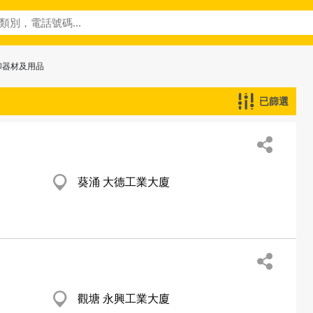
印器材及用品
已篩選
葵涌 大德工業大廈
觀塘 永興工業大廈