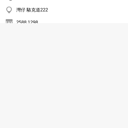
灣仔 駱克道222
2588 1298
文具─批發
高勵顧問有限公司
2368 1206
尖沙咀 太興廣場
文具─批發
Chong Hing Stationery Co
2544 1011
Unionway Coml Centre, Sheung Wan