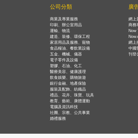
公司分類
廣
商業及專業服務
網上
印刷、辦公室用品
商務
運輸、物流
Now 
建造、裝修、環保工程
Now
家居用品及服務、寵物
網上
食品糧油、餐飲業設備
中國
五金、機械、儀器
刊登
電子零件及設備
塑膠、石油、化工
醫療美容、健康護理
飲食娛樂、購物旅遊
銀行金融、地產保險
服裝及配飾、紡織品
禮品、花卉、珠寶、玩具
教育、藝術、康體運動
電腦及資訊科技
社團、宗教、公共事業
婚禮服務