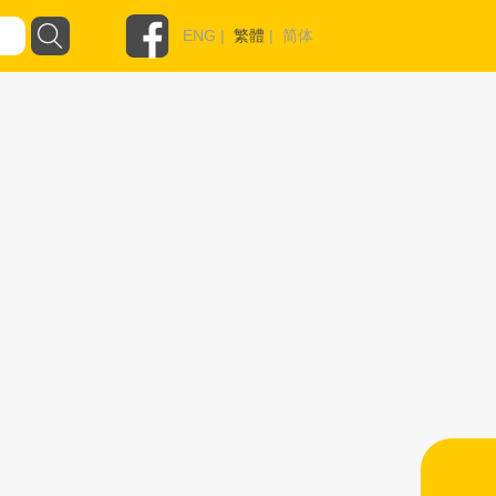
ENG
|
繁體
|
简体