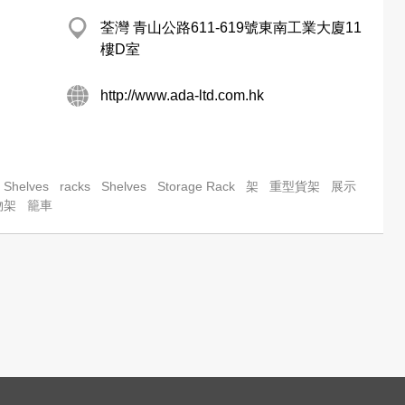
荃灣 青山公路611-619號東南工業大廈11
樓D室
http://www.ada-ltd.com.hk
y Shelves
racks
Shelves
Storage Rack
架
重型貨架
展示
物架
籠車