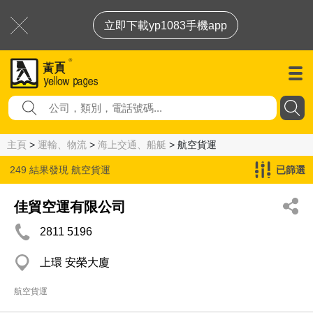
立即下載yp1083手機app
主頁
>
運輸、物流
>
海上交通、船艇
> 航空貨運
249 結果發現
航空貨運
已篩選
佳貿空運有限公司
2811 5196
上環 安榮大廈
航空貨運