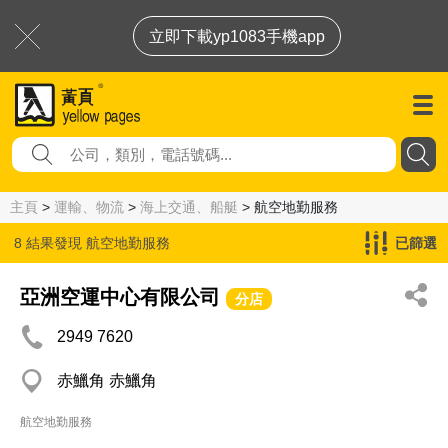
立即下載yp1083手機app
主頁
>
運輸、物流
>
海上交通、船艇
> 航空地勤服務
8 結果發現
航空地勤服務
已篩選
亞洲空運中心有限公司
分店
2949 7620
赤鱲角 赤鱲角
航空地勤服務