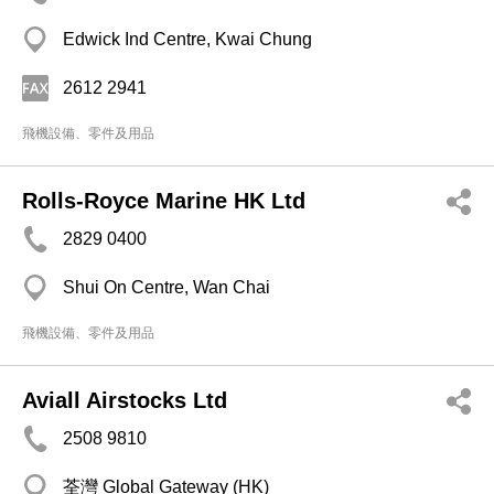
Edwick Ind Centre, Kwai Chung
2612 2941
飛機設備、零件及用品
Rolls-Royce Marine HK Ltd
2829 0400
Shui On Centre, Wan Chai
飛機設備、零件及用品
Aviall Airstocks Ltd
2508 9810
荃灣 Global Gateway (HK)