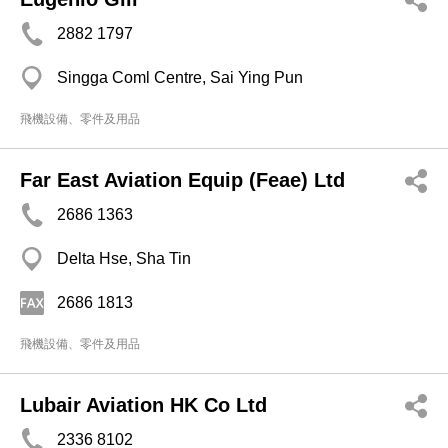
2882 1797
Singga Coml Centre, Sai Ying Pun
飛機設備、零件及用品
Far East Aviation Equip (Feae) Ltd
2686 1363
Delta Hse, Sha Tin
2686 1813
飛機設備、零件及用品
Lubair Aviation HK Co Ltd
2336 8102