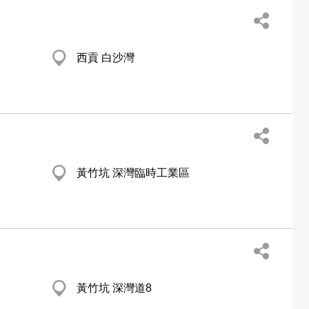
西貢 白沙灣
黃竹坑 深灣臨時工業區
黃竹坑 深灣道8