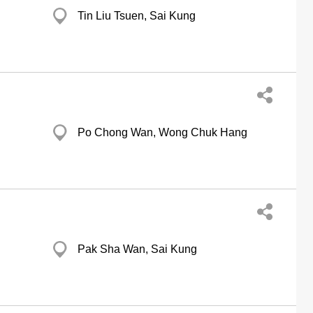
Tin Liu Tsuen, Sai Kung
Po Chong Wan, Wong Chuk Hang
Pak Sha Wan, Sai Kung