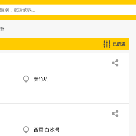
服務
已篩選
黃竹坑
西貢 白沙灣