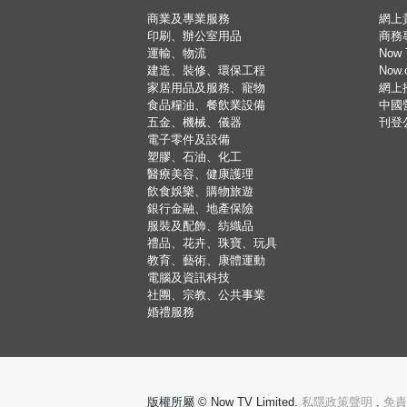
商業及專業服務
網上
印刷、辦公室用品
商務
運輸、物流
Now 
建造、裝修、環保工程
Now
家居用品及服務、寵物
網上
食品糧油、餐飲業設備
中國
五金、機械、儀器
刊登
電子零件及設備
塑膠、石油、化工
醫療美容、健康護理
飲食娛樂、購物旅遊
銀行金融、地產保險
服裝及配飾、紡織品
禮品、花卉、珠寶、玩具
教育、藝術、康體運動
電腦及資訊科技
社團、宗教、公共事業
婚禮服務
版權所屬 © Now TV Limited.
私隱政策聲明
,
免責