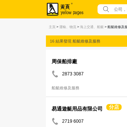
主頁
>
運輸、物流
>
海上交通、船艇
> 船艇維修及
16 結果發現
船艇維修及服務
周保船排廠
2873 3087
船艇維修及服務
分店
易通遊艇用品有限公司
2719 6007