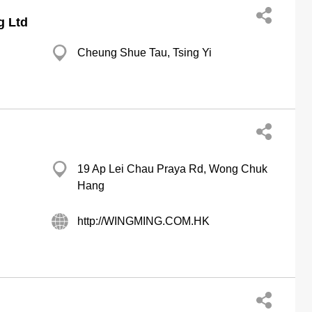
g Ltd
Cheung Shue Tau, Tsing Yi
19 Ap Lei Chau Praya Rd, Wong Chuk
Hang
http://WINGMING.COM.HK