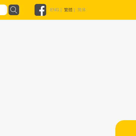
ENG
|
繁體
|
简体