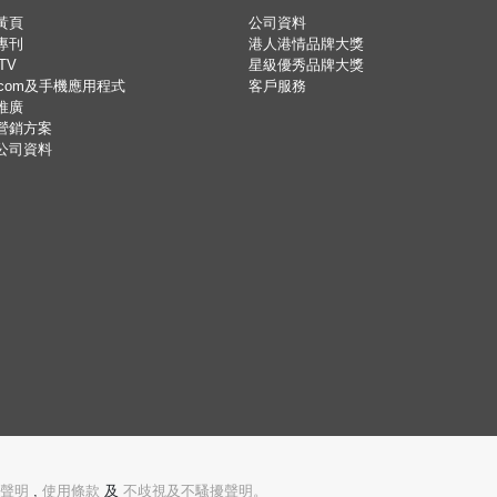
黃頁
公司資料
專刊
港人港情品牌大獎
TV
星級優秀品牌大獎
.com及手機應用程式
客戶服務
推廣
營銷方案
公司資料
聲明
,
使用條款
及
不歧視及不騷擾聲明。