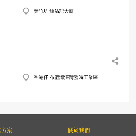
黃竹坑 甄沾記大廈
香港仔 布廠灣深灣臨時工業區
告方案
關於我們