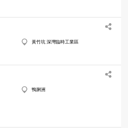
黃竹坑 深灣臨時工業區
鴨脷洲