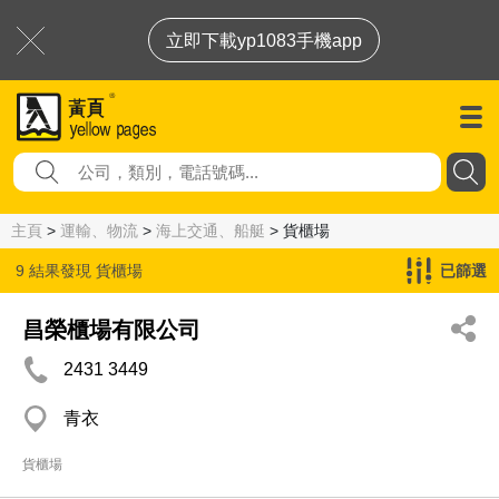
立即下載yp1083手機app
主頁
>
運輸、物流
>
海上交通、船艇
> 貨櫃場
9 結果發現
貨櫃場
已篩選
昌榮櫃場有限公司
2431 3449
青衣
貨櫃場