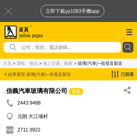
立即下載yp1083手機app
主頁
>
運輸、物流
>
海上交通、船艇
> 玻璃(汽車)─批發及製造
4 結果發現
玻璃(汽車)─批發及製造
已篩選
信義汽車玻璃有限公司
分店
2443 9488
元朗 大江埔村
2711 3922