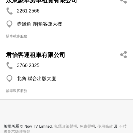
永東豪華房車租賃有限公司
2261 2566
赤鱲角 赤ʃ角客運大樓
轎車載客服務
君怡客運租車有限公司
3760 2325
北角 聯合出版大廈
轎車載客服務
版權所屬 © Now TV Limited.
私隱政策聲明
,
免責聲明
,
使用條款
及
不歧
視及不騷擾聲明。