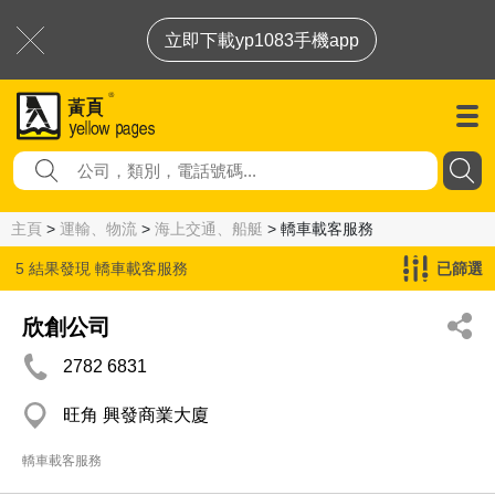
立即下載yp1083手機app
主頁
>
運輸、物流
>
海上交通、船艇
> 轎車載客服務
5 結果發現
轎車載客服務
已篩選
欣創公司
2782 6831
旺角 興發商業大廈
轎車載客服務