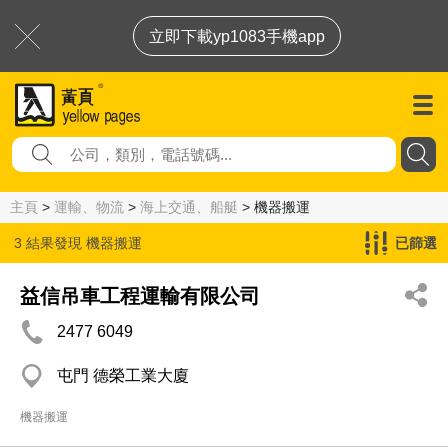
立即下載yp1083手機app
主頁
>
運輸、物流
>
海上交通、船艇
> 機器搬運
3 結果發現
機器搬運
已篩選
益信吊車工程運輸有限公司
2477 6049
屯門 德榮工業大廈
機器搬運