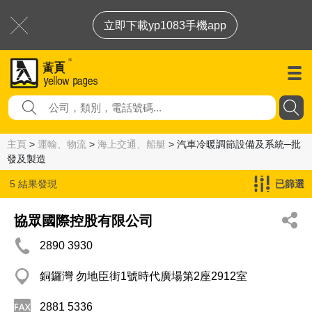
立即下載yp1083手機app
主頁
>
運輸、物流
>
海上交通、船艇
> 汽車冷暖調節設備及系統─批
發及製造
5 結果發現
已篩選
汽車冷暖調節設備及系統─批發及製造
協眾國際控股有限公司
2890 3930
銅鑼灣 勿地臣街1號時代廣場第2座2912室
2881 5336