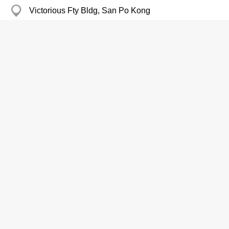
Victorious Fty Bldg, San Po Kong
汽車音響系統─零售及修理
More Inspiration Ltd
2564 3838
元朗 Pak Sha Tsuen
汽車音響系統─零售及修理
On Hing Auto Audio & Accessories
2442 1203
On Hong Bldg, Yuen Long
汽車音響系統─零售及修理