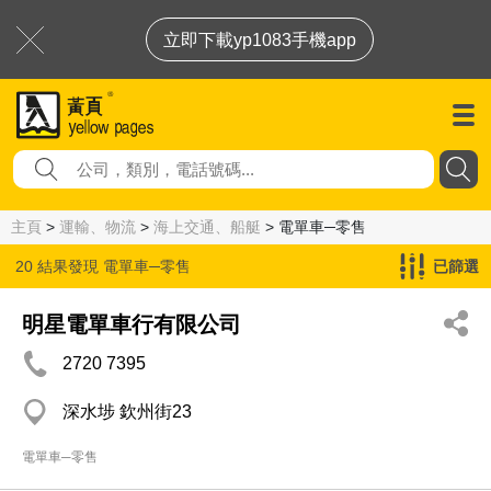
立即下載yp1083手機app
主頁
>
運輸、物流
>
海上交通、船艇
> 電單車─零售
20 結果發現
電單車─零售
已篩選
明星電單車行有限公司
2720 7395
深水埗 欽州街23
電單車─零售