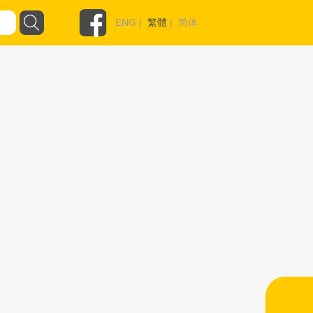
ENG
|
繁體
|
简体