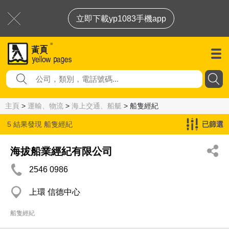
立即下載yp1083手機app
主頁
>
運輸、物流
>
海上交通、船艇
> 船隻經紀
5 結果發現
船隻經紀
已篩選
海拔船業經紀有限公司
2546 0986
上環 信德中心
船隻經紀