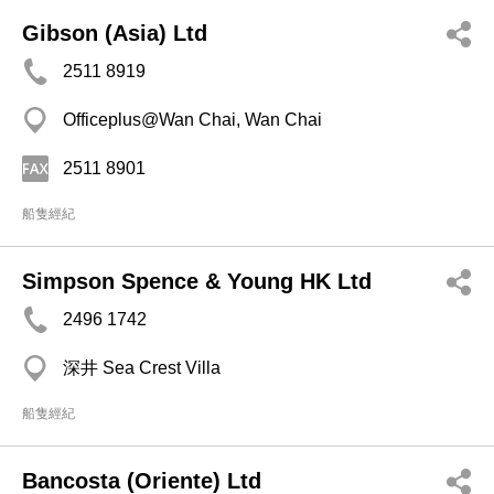
Gibson (Asia) Ltd
2511 8919
Officeplus@Wan Chai, Wan Chai
2511 8901
船隻經紀
Simpson Spence & Young HK Ltd
2496 1742
深井 Sea Crest Villa
船隻經紀
Bancosta (Oriente) Ltd