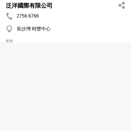
泛洋國際有限公司
2756 6766
長沙灣 時豐中心
船務
近洋船務(香港)有限公司
2997 6160
上環 聯威商業大廈
船務
金山輪船國際有限公司
2833 3222