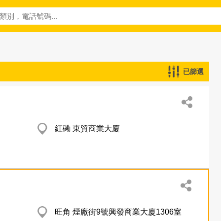
已篩選
紅磡 東貿商業大廈
旺角 煙廠街9號興發商業大廈1306室