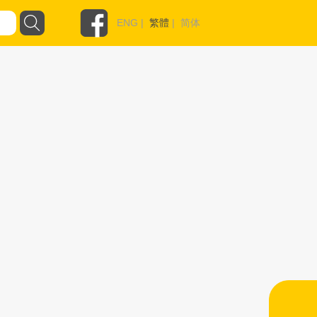
ENG
|
繁體
|
简体