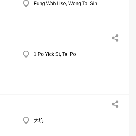
Fung Wah Hse, Wong Tai Sin
1 Po Yick St, Tai Po
大坑