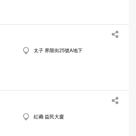
太子 界限街25號A地下
紅磡 益民大廈