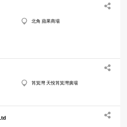
北角 蘋果商場
筲箕灣 天悅筲箕灣廣場
Ltd