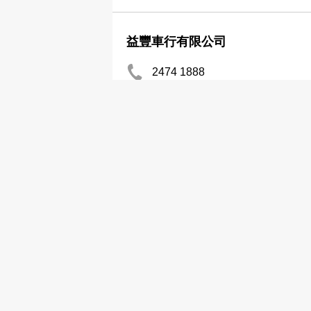
益豐車行有限公司
2474 1888
2475 0880
的士
分店
國松車行有限公司
2396 0898
的士
分店
富的車行