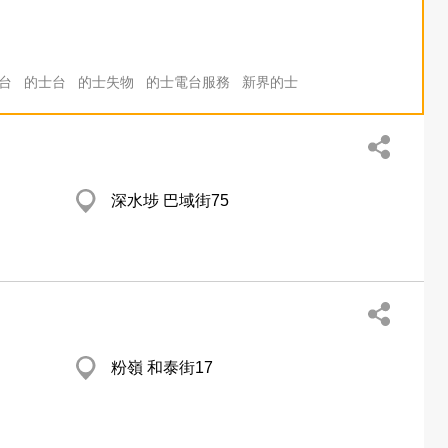
l台
的士台
的士失物
的士電台服務
新界的士
深水埗 巴域街75
粉嶺 和泰街17