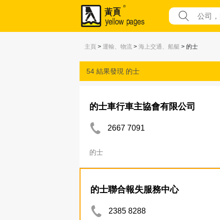
主頁
>
運輸、物流
>
海上交通、船艇
> 的士
54 結果發現
的士
的士車行車主協會有限公司
2667 7091
的士
的士聯合報失服務中心
2385 8288