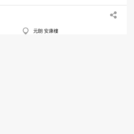
元朗 安康樓
大角咀 昇億樓