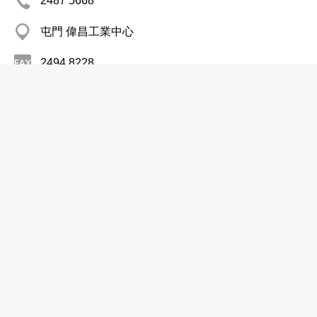
2487 5668
屯門 偉昌工業中心
2494 8228
運輸行業
昇輝運輸有限公司
2489 2030
葵涌 福業大廈
運輸行業
東方(九龍)客貨車電召中心
8204 3555