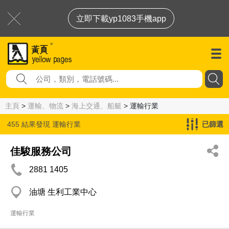
立即下載yp1083手機app
主頁
>
運輸、物流
>
海上交通、船艇
> 運輸行業
455 結果發現
運輸行業
已篩選
佳駿服務公司
2881 1405
油塘 生利工業中心
運輸行業