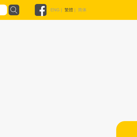
ENG
|
繁體
|
简体