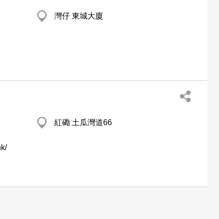
灣仔 東城大廈
紅磡 土瓜灣道66
hk/