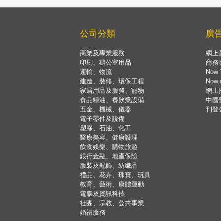
公司分類
廣
商業及專業服務
網上
印刷、辦公室用品
商務
運輸、物流
Now 
建造、裝修、環保工程
Now
家居用品及服務、寵物
網上
食品糧油、餐飲業設備
中國
五金、機械、儀器
刊登
電子零件及設備
塑膠、石油、化工
醫療美容、健康護理
飲食娛樂、購物旅遊
銀行金融、地產保險
服裝及配飾、紡織品
禮品、花卉、珠寶、玩具
教育、藝術、康體運動
電腦及資訊科技
社團、宗教、公共事業
婚禮服務