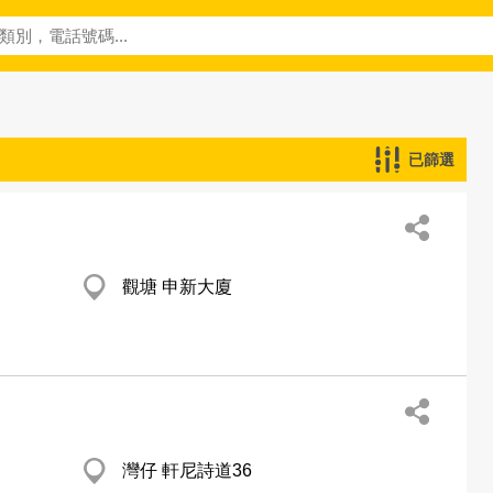
已篩選
觀塘 申新大廈
灣仔 軒尼詩道36